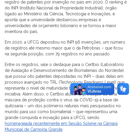
registro de patentes por invenção no país em 2020. O ranking é
do INPI (Instituto Nacional da Propriedade Industrial), órgão
ligado ao Ministério da Ciência, Tecnologia e Inovações, e
aponta que a universidade desbancou empresas e
universidades de orçamento bilionário e se tornou a maior
inventora do país.
Em 2020, a UFCG depositou no INPI 96 invenções, um número
de registros até mesmo maior que o da Petrobras – que ficou
na segunda posição, com 79 registros no ano passado.
Entre os registros, vale o destaque para o Certbio (Laboratório
de Avaliação e Desenvolvimento de Biomateriais do Nordeste),
que possui oito patentes depositadas no INPI – duas delas em
processo avançado no TRL (Technology Readiness Level) que
representa o nível de maturidade tecnológica de determinada
iniciativa. Além disso, o Certbio atuou na produção de uma
máscara de proteção contra o vírus da COVID-19 a base de
quitosana – um dos polímeros naturais mais pesquisados no
mundo para uso como biomaterial – que representou uma
grande conquista e inovação para a UFCG, sendo
homenageada recentemente em Sessão Solene na Câmara
Municipal de Campina Grande
.