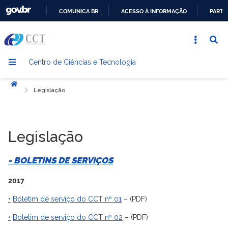
COMUNICA BR
ACESSO À INFORMAÇÃO
PARTI
IR
PARA
O
Centro de Ciências e Tecnologia
CONTEÚDO
Início
Legislação
Legislação
- BOLETINS DE SERVIÇOS
2017
•
Boletim de serviço do CCT nº 01
– (PDF)
•
Boletim de serviço do CCT nº 02
– (PDF)