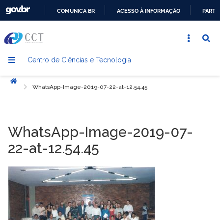
COMUNICA BR
ACESSO À INFORMAÇÃO
PARTI
IR
PARA
O
Centro de Ciências e Tecnologia
CONTEÚDO
Início
WhatsApp-Image-2019-07-22-at-12.54.45
WhatsApp-Image-2019-07-
22-at-12.54.45