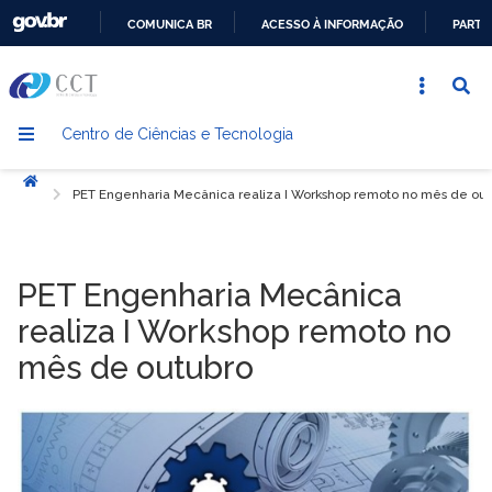
COMUNICA BR
ACESSO À INFORMAÇÃO
PARTI
IR
PARA
O
Centro de Ciências e Tecnologia
CONTEÚDO
Início
PET Engenharia Mecânica realiza I Workshop remoto no mês de out
PET Engenharia Mecânica
realiza I Workshop remoto no
mês de outubro