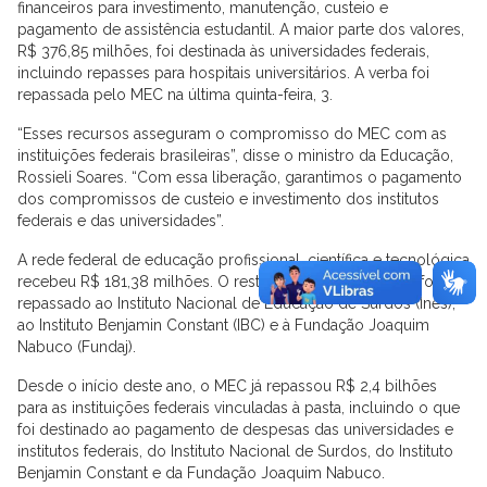
financeiros para investimento, manutenção, custeio e
pagamento de assistência estudantil. A maior parte dos valores,
R$ 376,85 milhões, foi destinada às universidades federais,
incluindo repasses para hospitais universitários. A verba foi
repassada pelo MEC na última quinta-feira, 3.
“Esses recursos asseguram o compromisso do MEC com as
instituições federais brasileiras”, disse o ministro da Educação,
Rossieli Soares. “Com essa liberação, garantimos o pagamento
dos compromissos de custeio e investimento dos institutos
federais e das universidades”.
A rede federal de educação profissional, científica e tecnológica
recebeu R$ 181,38 milhões. O restante, R$ 2,89 milhões, foi
repassado ao Instituto Nacional de Educação de Surdos (Ines),
ao Instituto Benjamin Constant (IBC) e à Fundação Joaquim
Nabuco (Fundaj).
Desde o início deste ano, o MEC já repassou R$ 2,4 bilhões
para as instituições federais vinculadas à pasta, incluindo o que
foi destinado ao pagamento de despesas das universidades e
institutos federais, do Instituto Nacional de Surdos, do Instituto
Benjamin Constant e da Fundação Joaquim Nabuco.