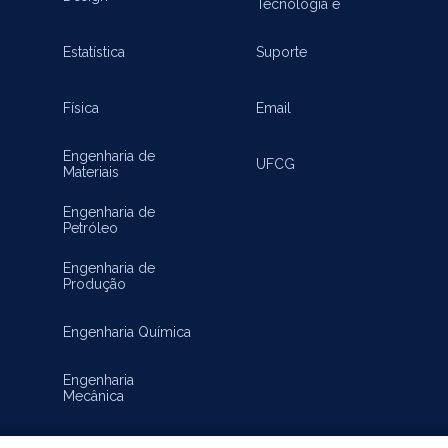
Tecnologia e
Inovação
Estatística
Suporte
Física
Email
Engenharia de
UFCG
Materiais
Engenharia de
Petróleo
Engenharia de
Produção
Engenharia Química
Engenharia
Mecânica
Matemática