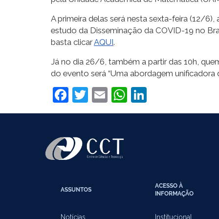
A primeira delas será nesta sexta-feira (12/6)
estudo da Disseminação da COVID-19 no Brasi
basta clicar
AQUI
.
Já no dia 26/6, também a partir das 10h, quem
do evento será “Uma abordagem unificadora da
Facebook
Twitter
Email
WhatsApp
LinkedIn
ACESSO À
ASSUNTOS
INFORMAÇÃO
Notícias
Institucional