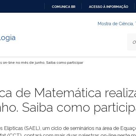
COMUNICA BR
ACESSO À INFORMAÇÃO
IR
PARA
Mostra de Ciência,
O
logia
CONTEÚDO
on-line no mês de junho. Saiba como participar
 de Matemática realiza
nho. Saiba como particip
ípticas (SAEL), um ciclo de seminários na área de Equaçõe
t/CCT), contará com mais duas palestras on-line neste mê