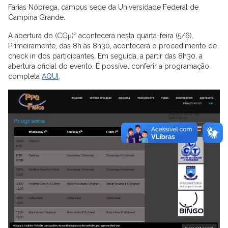
Farias Nóbrega, campus sede da Universidade Federal de
Campina Grande.
A abertura do (CGμ)² acontecerá nesta quarta-feira (5/6).
Primeiramente, das 8h às 8h30, acontecerá o procedimento de
check in dos participantes. Em seguida, a partir das 8h30, a
abertura oficial do evento. É possível conferir a programação
completa
AQUI
.