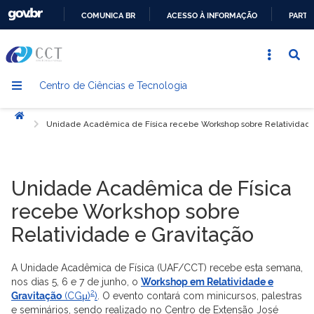
COMUNICA BR
ACESSO À INFORMAÇÃO
PARTI
IR
PARA
O
Centro de Ciências e Tecnologia
CONTEÚDO
Início
Unidade Acadêmica de Física recebe Workshop sobre Relatividade
Unidade Acadêmica de Física
recebe Workshop sobre
Relatividade e Gravitação
A Unidade Acadêmica de Física (UAF/CCT) recebe esta semana,
nos dias 5, 6 e 7 de junho, o
Workshop em Relatividade e
2
Gravitação
(CGμ)
)
. O evento contará com minicursos, palestras
e seminários, sendo realizado no Centro de Extensão José