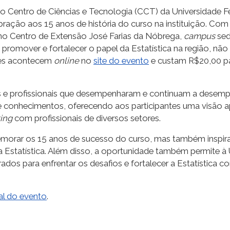
do Centro de Ciências e Tecnologia (CCT) da Universidade F
ração aos 15 anos de história do curso na instituição. Com
 no Centro de Extensão José Farias da Nóbrega,
campus
sed
omover e fortalecer o papel da Estatística na região, nã
ões acontecem
online
no
site do evento
e custam R$20,00 pa
 e profissionais que desempenharam e continuam a desemp
de conhecimentos, oferecendo aos participantes uma visão 
king
com profissionais de diversos setores.
orar os 15 anos de sucesso do curso, mas também inspirar 
Estatística. Além disso, a oportunidade também permite 
rados para enfrentar os desafios e fortalecer a Estatística
ial do evento
.