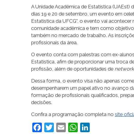
A Unidade Acadêmica de Estatística (UAEst) 
dias 19 e 20 de setembro, um evento em celeb
Estatística da UFCG”, o evento vai acontecer
comunidade acadêmica e tem como objetivo pr
também no mercado de trabalho. As inscriç
profissionais da área.
O evento conta com palestras com ex-alunos
Estatística, afim de proporcionar uma troca 
profissão, além de oportunidades de
networ
Dessa forma, o evento visa não apenas comem
desempenharem um papel ativo no avanço da 
formação de profissionais qualificados, prepa
decisões.
Confira a programação completa no
site ofic
Facebook
Twitter
Email
WhatsApp
LinkedIn