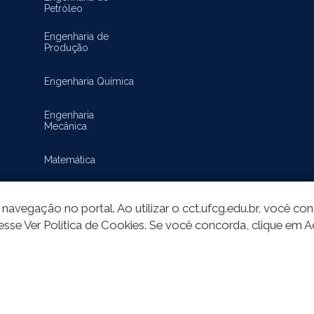
Petróleo
Engenharia de
Produção
Engenharia Química
Engenharia
Mecânica
Matemática
navegação no portal. Ao utilizar o cct.ufcg.edu.br, você c
esse Ver Política de Cookies. Se você concorda, clique em A
do deste site está publicado sob a licença
Creative Commons Atribuição-SemD