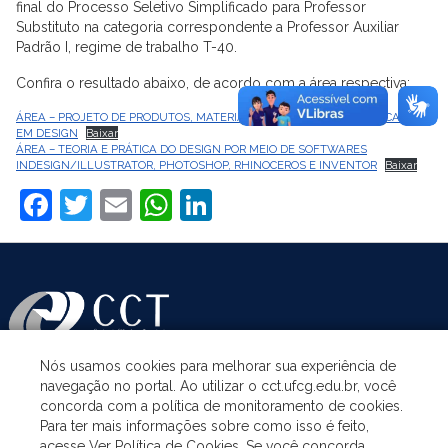
final do Processo Seletivo Simplificado para Professor
Substituto na categoria correspondente a Professor Auxiliar
Padrão I, regime de trabalho T-40.
Confira o resultado abaixo, de acordo com a área respectiva:
ÁREA – PROJETO DE PRODUTOS, MATERIAIS E PROCESSOS DE FABRICAÇÃO
EM DESIGN
Baixar
ÁREA – TEORIA E PRÁTICA DO DESIGN POR MEIO DE SOFTWARES
INDESIGN/ILLUSTRATOR, PHOTOSHOP, RHINOCEROS E INVENTOR
Baixar
Facebook
Twitter
Email
WhatsApp
LinkedIn
Nós usamos cookies para melhorar sua experiência de
navegação no portal. Ao utilizar o cct.ufcg.edu.br, você
ASSUNTOS
concorda com a política de monitoramento de cookies.
Para ter mais informações sobre como isso é feito,
acesse Ver Política de Cookies. Se você concorda,