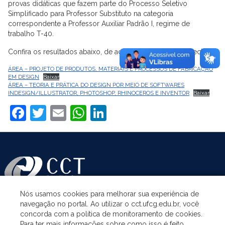
provas didáticas que fazem parte do Processo Seletivo
Simplificado para Professor Substituto na categoria
correspondente a Professor Auxiliar Padrão I, regime de
trabalho T-40.
Confira os resultados abaixo, de acordo com a área respectiva:
ÁREA – PROJETO DE PRODUTOS, MATERIAIS E PROCESSOS DE FABRICAÇÃO
EM DESIGN
Baixar
ÁREA – TEORIA E PRÁTICA DO DESIGN POR MEIO DE SOFTWARES
INDESIGN/ILLUSTRATOR, PHOTOSHOP, RHINOCEROS E INVENTOR
Baixar
Facebook
Twitter
Email
WhatsApp
LinkedIn
Nós usamos cookies para melhorar sua experiência de
navegação no portal. Ao utilizar o cct.ufcg.edu.br, você
ASSUNTOS
concorda com a política de monitoramento de cookies.
Para ter mais informações sobre como isso é feito,