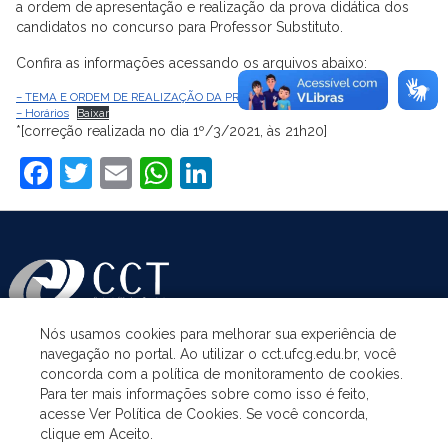
a ordem de apresentação e realização da prova didática dos
candidatos no concurso para Professor Substituto.
Confira as informações acessando os arquivos abaixo:
– TEMA E ORDEM DE REALIZAÇÃO DA PROVA DIDÁTICA
Baixar
– Horários
Baixar
*[correção realizada no dia 1º/3/2021, às 21h20]
Facebook
Twitter
Email
WhatsApp
LinkedIn
Nós usamos cookies para melhorar sua experiência de
navegação no portal. Ao utilizar o cct.ufcg.edu.br, você
ASSUNTOS
concorda com a política de monitoramento de cookies.
Para ter mais informações sobre como isso é feito,
acesse Ver Política de Cookies. Se você concorda,
ACESSO À INFORMAÇÃO
clique em Aceito.