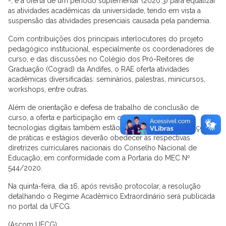
-, e a oferta de um período suplementar (2020.3) para equalizar
as atividades acadêmicas da universidade, tendo em vista a
suspensão das atividades presenciais causada pela pandemia.
Com contribuições dos principais interlocutores do projeto
pedagógico institucional, especialmente os coordenadores de
curso, e das discussões no Colégio dos Pró-Reitores de
Graduação (Cograd) da Andifes, o RAE oferta atividades
acadêmicas diversificadas: seminários, palestras, minicursos,
workshops, entre outras.
Além de orientação e defesa de trabalho de conclusão de
curso, a oferta e participação em cursos mediados por
tecnologias digitais também estão contempladas. Orientações
de práticas e estágios deverão obedecer às respectivas
diretrizes curriculares nacionais do Conselho Nacional de
Educação, em conformidade com a Portaria do MEC Nº
544/2020.
Na quinta-feira, dia 16, após revisão protocolar, a resolução
detalhando o Regime Acadêmico Extraordinário será publicada
no portal da UFCG.
(Ascom UFCG)