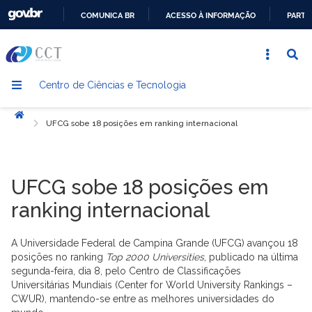
COMUNICA BR
ACESSO À INFORMAÇÃO
PARTI
IR
PARA
O
Centro de Ciências e Tecnologia
CONTEÚDO
Início
UFCG sobe 18 posições em ranking internacional
UFCG sobe 18 posições em
ranking internacional
A Universidade Federal de Campina Grande (UFCG) avançou 18
posições no ranking
Top 2000 Universities
, publicado na última
segunda-feira, dia 8, pelo Centro de Classificações
Universitárias Mundiais (Center for World University Rankings –
CWUR), mantendo-se entre as melhores universidades do