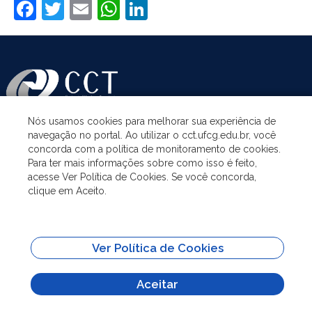
Facebook
Twitter
Email
WhatsApp
LinkedIn
Nós usamos cookies para melhorar sua experiência de
navegação no portal. Ao utilizar o cct.ufcg.edu.br, você
ASSUNTOS
concorda com a política de monitoramento de cookies.
Para ter mais informações sobre como isso é feito,
acesse Ver Política de Cookies. Se você concorda,
ACESSO À INFORMAÇÃO
clique em Aceito.
UNIDADES ACADÊMICAS
Ver Política de Cookies
SITES IMPORTANTES
Aceitar
Todo o conteúdo deste site está publicado sob a licença
Creative Commons