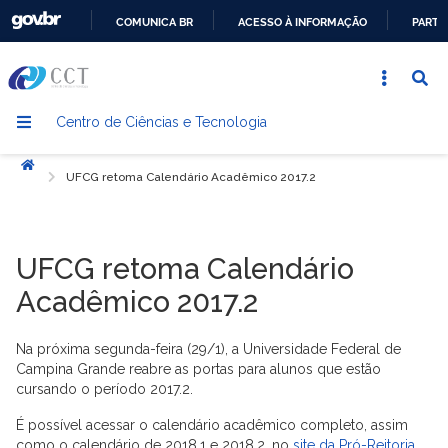
COMUNICA BR
ACESSO À INFORMAÇÃO
PARTI
IR
PARA
O
Centro de Ciências e Tecnologia
CONTEÚDO
Início
UFCG retoma Calendário Acadêmico 2017.2
UFCG retoma Calendário
Acadêmico 2017.2
Na próxima segunda-feira (29/1), a Universidade Federal de
Campina Grande reabre as portas para alunos que estão
cursando o período 2017.2.
É possível acessar o calendário acadêmico completo, assim
como o calendário de 2018.1 e 2018.2, no
site da Pró-Reitoria