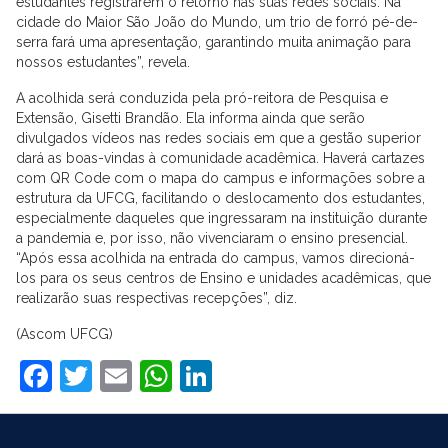
estudantes registrarem o retorno nas suas redes sociais. Na
cidade do Maior São João do Mundo, um trio de forró pé-de-
serra fará uma apresentação, garantindo muita animação para
nossos estudantes”, revela.
A acolhida será conduzida pela pró-reitora de Pesquisa e
Extensão, Gisetti Brandão. Ela informa ainda que serão
divulgados vídeos nas redes sociais em que a gestão superior
dará as boas-vindas à comunidade acadêmica. Haverá cartazes
com QR Code com o mapa do campus e informações sobre a
estrutura da UFCG, facilitando o deslocamento dos estudantes,
especialmente daqueles que ingressaram na instituição durante
a pandemia e, por isso, não vivenciaram o ensino presencial.
“Após essa acolhida na entrada do campus, vamos direcioná-
los para os seus centros de Ensino e unidades acadêmicas, que
realizarão suas respectivas recepções”, diz.
(Ascom UFCG)
Facebook
Twitter
Email
WhatsApp
LinkedIn