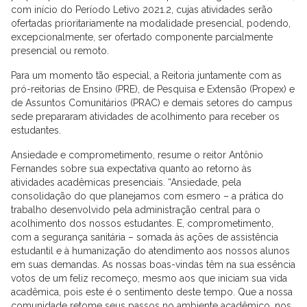
com início do Período Letivo 2021.2, cujas atividades serão
ofertadas prioritariamente na modalidade presencial, podendo,
excepcionalmente, ser ofertado componente parcialmente
presencial ou remoto.
Para um momento tão especial, a Reitoria juntamente com as
pró-reitorias de Ensino (PRE), de Pesquisa e Extensão (Propex) e
de Assuntos Comunitários (PRAC) e demais setores do campus
sede prepararam atividades de acolhimento para receber os
estudantes.
Ansiedade e comprometimento, resume o reitor Antônio
Fernandes sobre sua expectativa quanto ao retorno às
atividades acadêmicas presenciais. “Ansiedade, pela
consolidação do que planejamos com esmero – a prática do
trabalho desenvolvido pela administração central para o
acolhimento dos nossos estudantes. E, comprometimento,
com a segurança sanitária – somada às ações de assistência
estudantil e à humanização do atendimento aos nossos alunos
em suas demandas. As nossas boas-vindas têm na sua essência
votos de um feliz recomeço, mesmo aos que iniciam sua vida
acadêmica, pois este é o sentimento deste tempo. Que a nossa
comunidade retome seus passos no ambiente acadêmico, nos