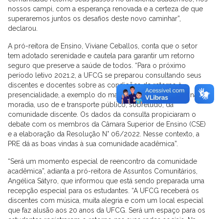
nossos campi, com a esperança renovada e a certeza de que
superaremos juntos os desafios deste novo caminhar”,
declarou.
A pró-reitora de Ensino, Viviane Ceballos, conta que o setor
tem adotado serenidade e cautela para garantir um retorno
seguro que preserve a saúde de todos. “Para o próximo
período letivo 2021.2, a UFCG se preparou consultando seus
discentes e docentes sobre as condições de retorno à
presencialidade, a exemplo do mapeamento sobre a vacinação,
moradia, uso de e transporte público, sobretudo, da
comunidade discente. Os dados da consulta propiciaram o
debate com os membros da Câmara Superior de Ensino (CSE)
e a elaboração da Resolução N° 06/2022. Nesse contexto, a
PRE dá as boas vindas à sua comunidade acadêmica”.
“Será um momento especial de reencontro da comunidade
acadêmica”, adianta a pró-reitora de Assuntos Comunitários,
Angélica Sátyro, que informou que está sendo preparada uma
recepção especial para os estudantes. “A UFCG receberá os
discentes com música, muita alegria e com um local especial
que faz alusão aos 20 anos da UFCG. Será um espaço para os