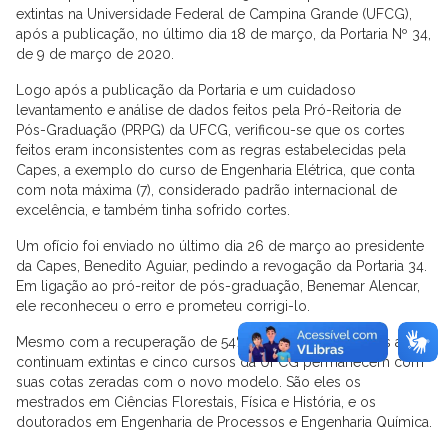
extintas na Universidade Federal de Campina Grande (UFCG),
após a publicação, no último dia 18 de março, da Portaria Nº 34,
de 9 de março de 2020.
Logo após a publicação da Portaria e um cuidadoso
levantamento e análise de dados feitos pela Pró-Reitoria de
Pós-Graduação (PRPG) da UFCG, verificou-se que os cortes
feitos eram inconsistentes com as regras estabelecidas pela
Capes, a exemplo do curso de Engenharia Elétrica, que conta
com nota máxima (7), considerado padrão internacional de
excelência, e também tinha sofrido cortes.
Um ofício foi enviado no último dia 26 de março ao presidente
da Capes, Benedito Aguiar, pedindo a revogação da Portaria 34.
Em ligação ao pró-reitor de pós-graduação, Benemar Alencar,
ele reconheceu o erro e prometeu corrigi-lo.
Mesmo com a recuperação de 54% das bolsas, 106 cotas ainda
continuam extintas e cinco cursos da UFCG permanecem com
suas cotas zeradas com o novo modelo. São eles os
mestrados em Ciências Florestais, Física e História, e os
doutorados em Engenharia de Processos e Engenharia Química.