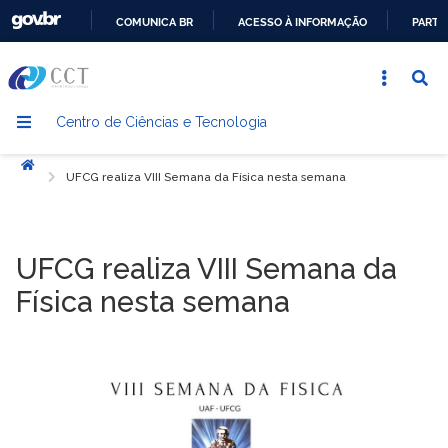
COMUNICA BR
ACESSO À INFORMAÇÃO
PARTI
IR
PARA
O
Centro de Ciências e Tecnologia
CONTEÚDO
Início
UFCG realiza VIII Semana da Física nesta semana
UFCG realiza VIII Semana da
Física nesta semana