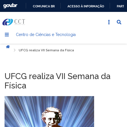
COMUNICA BR
ACESSO À INFORMAÇÃO
PARTI
IR
PARA
O
Centro de Ciências e Tecnologia
CONTEÚDO
Início
UFCG realiza VII Semana da Física
UFCG realiza VII Semana da
Física