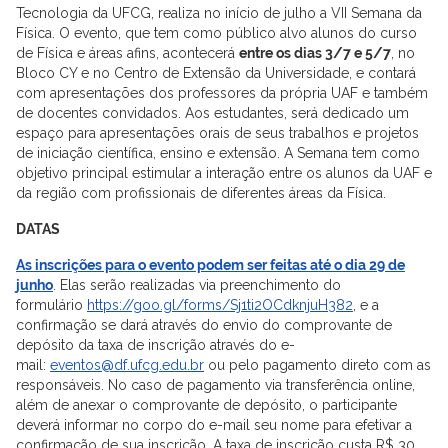
Tecnologia da UFCG, realiza no início de julho a VII Semana da
Física. O evento, que tem como público alvo alunos do curso
de Física e áreas afins, acontecerá
entre os dias 3/7 e 5/7
, no
Bloco CY e no Centro de Extensão da Universidade, e contará
com apresentações dos professores da própria UAF e também
de docentes convidados. Aos estudantes, será dedicado um
espaço para apresentações orais de seus trabalhos e projetos
de iniciação científica, ensino e extensão. A Semana tem como
objetivo principal estimular a interação entre os alunos da UAF e
da região com profissionais de diferentes áreas da Física.
DATAS
As inscrições para o evento podem ser feitas até o dia 29 de
junho
. Elas serão realizadas via preenchimento do
formulário
https://goo.gl/forms/Sj1ti2OCdknjuH382
, e a
confirmação se dará através do envio do comprovante de
depósito da taxa de inscrição através do e-
mail:
eventos@df.ufcg.edu.br
ou pelo pagamento direto com as
responsáveis. No caso de pagamento via transferência online,
além de anexar o comprovante de depósito, o participante
deverá informar no corpo do e-mail seu nome para efetivar a
confirmação de sua inscrição. A taxa de inscrição custa R$ 30.