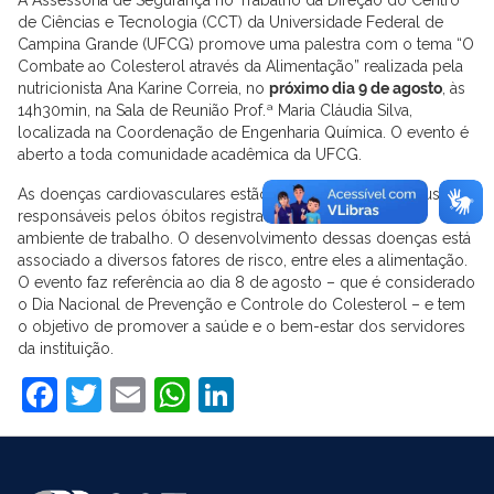
de Ciências e Tecnologia (CCT) da Universidade Federal de
Campina Grande (UFCG) promove uma palestra com o tema “O
Combate ao Colesterol através da Alimentação” realizada pela
nutricionista Ana Karine Correia, no
próximo dia 9 de agosto
, às
14h30min, na Sala de Reunião Prof.ª Maria Cláudia Silva,
localizada na Coordenação de Engenharia Química. O evento é
aberto a toda comunidade acadêmica da UFCG.
As doenças cardiovasculares estão entre as principais causas
responsáveis pelos óbitos registrados e afastamento no
ambiente de trabalho. O desenvolvimento dessas doenças está
associado a diversos fatores de risco, entre eles a alimentação.
O evento faz referência ao dia 8 de agosto – que é considerado
o Dia Nacional de Prevenção e Controle do Colesterol – e tem
o objetivo de promover a saúde e o bem-estar dos servidores
da instituição.
Facebook
Twitter
Email
WhatsApp
LinkedIn