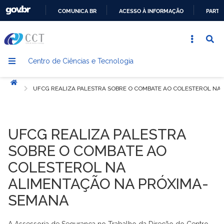
COMUNICA BR
ACESSO À INFORMAÇÃO
PARTI
IR
PARA
O
Centro de Ciências e Tecnologia
CONTEÚDO
Início
UFCG REALIZA PALESTRA SOBRE O COMBATE AO COLESTEROL NA
UFCG REALIZA PALESTRA
SOBRE O COMBATE AO
COLESTEROL NA
ALIMENTAÇÃO NA PRÓXIMA-
SEMANA
A Assessoria de Segurança no Trabalho da Direção do Centro