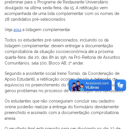
preliminar para o Programa de Restaurante Universitário
divulgado na última sexta-feira, dia 15. A retificação vem
acompanhada de uma lista complementar com os nomes de
28 candidatos pré-selecionados.
Veja
aqui
a listagem complementar.
Todos os estudantes pré-selecionados, incluindo os da
listagem complementar, devem entregar a documentação
comprobatória da situação socioeconômica até a próxima
quarta-feira, dia 20, das 8h às 19h, na Pró-Reitoria de Assuntos
Comunitários, sala 100, Bloco AB, 1º andar.
Segundo a assistente social Irene Tomás, da Coordenação de
Apoio Estudantil, a retificação ocorreu devido à detecção de
equívocos no preenchimento do formulário online, fato que
gerou problemas no processo de classificação dos candidatos.
Os estudantes que não conseguiram concluir seu cadastro
online poderão realizar a entrega do formulário devidamente
preenchido e assinado com a documentação comprobatória
anexa.
O resultado final está previsto para ser divulgado no dia 23 de