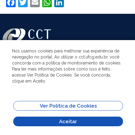
Facebook
Twitter
Email
WhatsApp
LinkedIn
Nós usamos cookies para melhorar sua experiência de
navegação no portal. Ao utilizar o cct.ufcg.edu.br, você
ASSUNTOS
concorda com a política de monitoramento de cookies.
Para ter mais informações sobre como isso é feito,
acesse Ver Política de Cookies. Se você concorda,
ACESSO À INFORMAÇÃO
clique em Aceito.
UNIDADES ACADÊMICAS
Ver Política de Cookies
SITES IMPORTANTES
Aceitar
Todo o conteúdo deste site está publicado sob a licença
Creative Commons