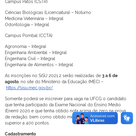
Campus Patos (CSTR)
Ciências Biológicas (Licenciatura) – Noturno
Medicina Veterinária – Integral
Odontologia – Integral
Campus Pombal (CCTA)
Agronomia – Integral
Engenharia Ambiental – Integral
Engenharia Civil – Integral
Engenharia de Alimentos – Integral
As inscrições no SiSU 2021.2 serão realizadas de
3 a 6 de
agosto
, no site do Ministério da Educação (MEC) –
https://sisu.mec.gov.br/
.
Somente poderá se inscrever para vaga na UFCG o candidato
que tenha participado da Exame Nacional do Ensino Médio
(Enem) 2020 e que tenha obtido nota acima de zero na prova
de redação, bem como obtido média aritmética igual ou
superior a 400 pontos.
Cadastramento