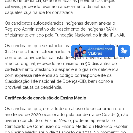
casos de denúncia, serão tomadas as providências legais
cabíveis, podendo levar ao cancelamento da matrícula
daqueles cuja fraude foi constatada.
Os candidatos autodeclarados indígenas devem anexar o
Registro Administrativo de Nascimento de Indígena (RANI),
oficialmente emitido pela Fundação Nacional do Índio (FUNAI).
Os candidatos que se autodeclararam Pessoa com Deficiência
(PcD) e que foram selecionados na Chamada Regular, assim
como os convocados da Lista de Espera, devem anexar laudo
médico original, expedido no máximo há 90 dias antes do
cadastramento, atestando a espécie e o grau da deficiência,
com expressa referência ao código correspondente da
Classificação Internacional de Doença-CID, bem como a
provável causa da deficiência.
Certificado de conclusão do Ensino Médio
Os candidatos que, em virtude do atraso do encerramento do
ano letivo de 2020 ocasionado pela pandemia de Covid-19, não
tiverem concluído o Ensino Médio, poderão apresentar o
Certificado de Conclusão do Ensino Médio ou Histórico Escolar
do Ensino Médio até o dia 31 agosto de 2021. No momento do