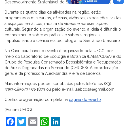
Desenvolvimento Sustentável do Semiárido (CDSA/UFCG).
Durante os quatro dias de atividades na região, estão
programados minicursos, oficinas, vivências, exposições, visitas
a espaços temáticos, mostra de vídeos e apresentações
culturais. Segundo a organização do evento, a ideia é difundir o
conhecimento sobre as práticas e saberes regionais,
impulsionando a ciência e a tecnologia no Semiárido brasileiro.
No Cariri paraibano, o evento é organizado pela UFCG, por
meio do Laboratório de Ecologia e Botânica (LAEB/CDSA) e do
Grupo de Pesquisa Conservação Ecossistêmica e Recuperação
de Áreas Degradadas no Semiárido (CERDES). A coordenação
geral é da professora Alecksandra Vieira de Lacerda.
Mais informações podem ser obtidas pelos telefones (83)
3353-1850/3353-1879 ou pelo e-mail laebcdsa@gmail.com.
Confira programação completa na
página do evento
.
(Ascom UFCG)
Facebook
Twitter
Email
WhatsApp
LinkedIn