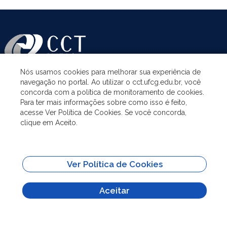
Nós usamos cookies para melhorar sua experiência de
navegação no portal. Ao utilizar o cct.ufcg.edu.br, você
ASSUNTOS
concorda com a política de monitoramento de cookies.
Para ter mais informações sobre como isso é feito,
acesse Ver Política de Cookies. Se você concorda,
ACESSO À INFORMAÇÃO
clique em Aceito.
UNIDADES ACADÊMICAS
Ver Política de Cookies
SITES IMPORTANTES
Aceitar
Todo o conteúdo deste site está publicado sob a licença
Creative Commons
Atribuição-SemDerivações 3.0