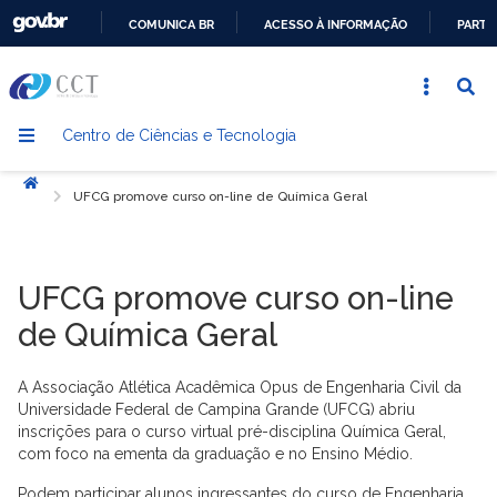
COMUNICA BR
ACESSO À INFORMAÇÃO
PARTI
IR
PARA
O
Centro de Ciências e Tecnologia
CONTEÚDO
Início
UFCG promove curso on-line de Química Geral
UFCG promove curso on-line
de Química Geral
A Associação Atlética Acadêmica Opus de Engenharia Civil da
Universidade Federal de Campina Grande (UFCG) abriu
inscrições para o curso virtual pré-disciplina Química Geral,
com foco na ementa da graduação e no Ensino Médio.
Podem participar alunos ingressantes do curso de Engenharia