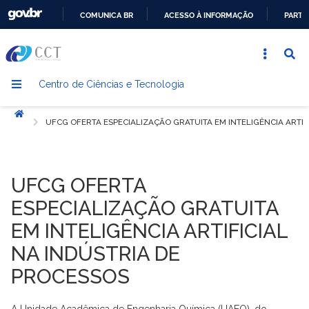
COMUNICA BR
ACESSO À INFORMAÇÃO
PARTI
IR
PARA
O
Centro de Ciências e Tecnologia
CONTEÚDO
Início
UFCG OFERTA ESPECIALIZAÇÃO GRATUITA EM INTELIGÊNCIA ARTIF
UFCG OFERTA
ESPECIALIZAÇÃO GRATUITA
EM INTELIGÊNCIA ARTIFICIAL
NA INDÚSTRIA DE
PROCESSOS
A Unidade Acadêmica de Engenharia Química (UAEQ), do