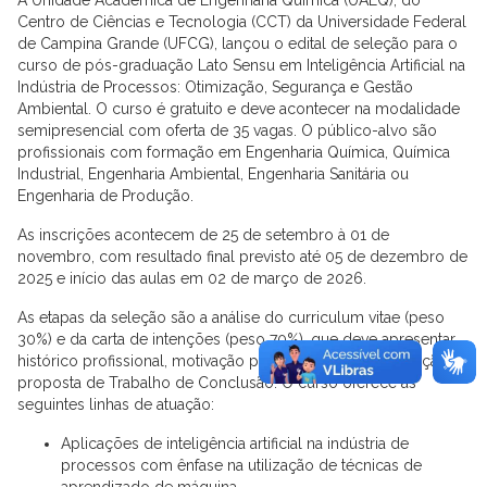
Centro de Ciências e Tecnologia (CCT) da Universidade Federal
de Campina Grande (UFCG), lançou o edital de seleção para o
curso de pós-graduação Lato Sensu em Inteligência Artificial na
Indústria de Processos: Otimização, Segurança e Gestão
Ambiental. O curso é gratuito e deve acontecer na modalidade
semipresencial com oferta de 35 vagas. O público-alvo são
profissionais com formação em Engenharia Química, Química
Industrial, Engenharia Ambiental, Engenharia Sanitária ou
Engenharia de Produção.
As inscrições acontecem de 25 de setembro à 01 de
novembro, com resultado final previsto até 05 de dezembro de
2025 e início das aulas em 02 de março de 2026.
As etapas da seleção são a análise do curriculum vitae (peso
30%) e da carta de intenções (peso 70%), que deve apresentar
histórico profissional, motivação para cursar a especialização e
proposta de Trabalho de Conclusão. O curso oferece as
seguintes linhas de atuação:
Aplicações de inteligência artificial na indústria de
processos com ênfase na utilização de técnicas de
aprendizado de máquina