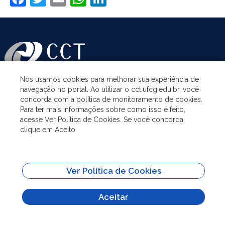
Nós usamos cookies para melhorar sua experiência de
navegação no portal. Ao utilizar o cct.ufcg.edu.br, você
ASSUNTOS
concorda com a política de monitoramento de cookies.
Para ter mais informações sobre como isso é feito,
acesse Ver Política de Cookies. Se você concorda,
ACESSO À INFORMAÇÃO
clique em Aceito.
UNIDADES ACADÊMICAS
Ver Política de Cookies
SITES IMPORTANTES
Aceitar
Todo o conteúdo deste site está publicado sob a licença
Creative Commons
Atribuição-SemDerivações 3.0