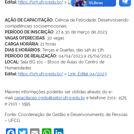
Edital:
https://srh.ufcg.edu.br/
>
Link: Edital 03/2023
AÇÃO DE CAPACITAÇÃO:
Ciência da Felicidade: Desenvolvendo
competências socioemocionais
PERÍODO DE INSCRIÇÃO
: 27 a 30 de março de 2023
VAGAS OFERECIDAS
: 30 vagas
CARGA HORÁRIA:
21 horas
DIAS E HORÁRIOS:
Terças e Quartas, das 14h às 17h.
PERÍODO DE REALIZAÇÃO:
04/04/2023 a 25/04/2023.
LOCAL:
Sala BG 101 – Bloco de Aulas do Centro de
Humanidades
Edital:
https://srh.ufcg.edu.br/
>
Link: Edital 04/2023
Maiores informações poderão ser obtidas através do e-
mail
capacitacao.cgdp@setor.ufcg.edu.br
e telefone 2101- 1575
e 2101 – 1595
Fonte: Coordenação de Gestão e Desenvolvimento de Pessoas
– UFCG
Facebook
Twitter
Email
WhatsApp
LinkedIn