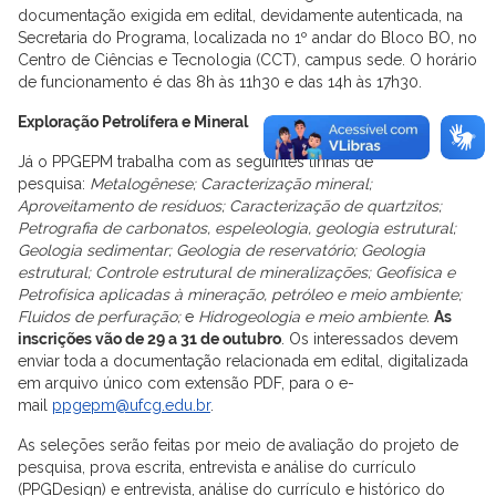
documentação exigida em edital, devidamente autenticada, na
Secretaria do Programa, localizada no 1º andar do Bloco BO, no
Centro de Ciências e Tecnologia (CCT), campus sede. O horário
de funcionamento é das 8h às 11h30 e das 14h às 17h30.
Exploração Petrolífera e Mineral
Já o PPGEPM trabalha com as seguintes linhas de
pesquisa:
Metalogênese; Caracterização mineral;
Aproveitamento de resíduos; Caracterização de quartzitos;
Petrografia de carbonatos, espeleologia, geologia estrutural;
Geologia sedimentar; Geologia de reservatório; Geologia
estrutural; Controle estrutural de mineralizações; Geofísica e
Petrofísica aplicadas à mineração, petróleo e meio ambiente;
Fluidos de perfuração;
e
Hidrogeologia e meio ambiente.
As
inscrições
vão de 29 a 31 de outubro
. Os interessados devem
enviar toda a documentação relacionada em edital, digitalizada
em arquivo único com extensão PDF, para o e-
mail
ppgepm@ufcg.edu.br
.
As seleções serão feitas por meio de avaliação do projeto de
pesquisa, prova escrita, entrevista e análise do currículo
(PPGDesign) e entrevista, análise do currículo e histórico do