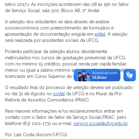
letivo 2017.1. As inscrições acontecem das 08 às 19h no Setor
de Serviço Social, sala 300, Bloco AB, 2º Andar.
A seleção dos estudantes se dará através de análise
socioeconômica com preenchimento de formulário e
apresentação de documentação exigida em
edital
. A seleção
será realizada por assistentes sociais da UFCG.
Poderão participar da seleção alunos devidamente
matriculados nos cursos de graduação presencial da UFCG
com no mínimo 15 créditos; possuir renda per capita familiar
menor ou igual a salário-mínimo e meio e não ser bacharel ou
licenciado em Curso Superior de Graduação.
O resultado final do processo de seleção deverá ser publicado
no dia 31 de Agosto no
portal
da UFCG e no Mural da Pró-
Reitoria de Assuntos Comunitários (PRAC).
Para maiores informações e/ou esclarecimentos entrar em
contato com o Setor de Setor de Serviço Social/PRAC pelo
telefone (83) 2101-1731 ou e-mail:
serviço.social@ufcg.edu.br
.
Por: Laís Costa (Ascom/UFCG)