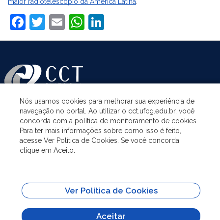
maior radiotelescópio da América Latina
.
Facebook
Twitter
Email
WhatsApp
LinkedIn
Nós usamos cookies para melhorar sua experiência de
navegação no portal. Ao utilizar o cct.ufcg.edu.br, você
ASSUNTOS
concorda com a política de monitoramento de cookies.
Para ter mais informações sobre como isso é feito,
acesse Ver Política de Cookies. Se você concorda,
ACESSO À INFORMAÇÃO
clique em Aceito.
UNIDADES ACADÊMICAS
Ver Política de Cookies
SITES IMPORTANTES
Aceitar