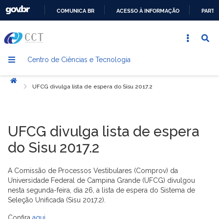
COMUNICA BR
ACESSO À INFORMAÇÃO
PARTI
IR
PARA
O
Centro de Ciências e Tecnologia
CONTEÚDO
Início
UFCG divulga lista de espera do Sisu 2017.2
UFCG divulga lista de espera
do Sisu 2017.2
A Comissão de Processos Vestibulares (Comprov) da
Universidade Federal de Campina Grande (UFCG) divulgou
nesta segunda-feira, dia 26, a lista de espera do Sistema de
Seleção Unificada (Sisu 2017.2).
Confira
aqui.