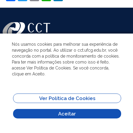
Nós usamos cookies para melhorar sua experiência de
navegação no portal. Ao utilizar o cct.ufcg.edu.br, você
ASSUNTOS
concorda com a política de monitoramento de cookies.
Para ter mais informações sobre como isso é feito,
acesse Ver Política de Cookies. Se você concorda,
ACESSO À INFORMAÇÃO
clique em Aceito.
UNIDADES ACADÊMICAS
Ver Política de Cookies
SITES IMPORTANTES
Aceitar
Todo o conteúdo deste site está publicado sob a licença
Creative Commons
Atribuição-SemDerivações 3.0