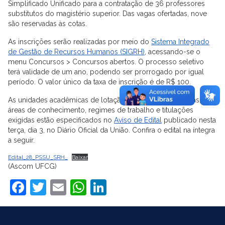
Simplificado Unificado para a contratação de 36 professores
substitutos do magistério superior. Das vagas ofertadas, nove
são reservadas às cotas.
As inscrições serão realizadas por meio do
Sistema Integrado
de Gestão de Recursos Humanos (SIGRH)
, acessando-se o
menu Concursos > Concursos abertos. O processo seletivo
terá validade de um ano, podendo ser prorrogado por igual
período. O valor único da taxa de inscrição é de R$ 100.
As unidades acadêmicas de lotação, quantidades de vagas,
áreas de conhecimento, regimes de trabalho e titulações
exigidas estão especificados no
Aviso de Edital
publicado nesta
terça, dia 3, no Diário Oficial da União. Confira o edital na íntegra
a seguir.
Edital_28_PSSU_SRH_
Baixar
(Ascom UFCG)
Facebook
Twitter
Email
WhatsApp
LinkedIn