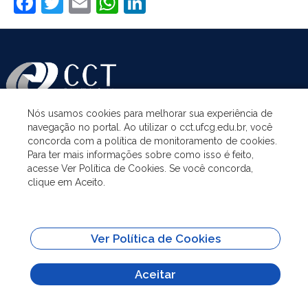
Facebook
Twitter
Email
WhatsApp
LinkedIn
Nós usamos cookies para melhorar sua experiência de
navegação no portal. Ao utilizar o cct.ufcg.edu.br, você
ASSUNTOS
concorda com a política de monitoramento de cookies.
Para ter mais informações sobre como isso é feito,
acesse Ver Política de Cookies. Se você concorda,
ACESSO À INFORMAÇÃO
clique em Aceito.
UNIDADES ACADÊMICAS
Ver Política de Cookies
SITES IMPORTANTES
Aceitar
Todo o conteúdo deste site está publicado sob a licença
Creative Commons