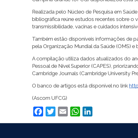
Realizada pelo Núcleo de Pesquisa em Saúde
bibliográfica reúne estudos recentes sobre o 
transmissibilidade, vacinas e cuidados intensiv
Também estão disponíveis informações de paí
pela Organização Mundial da Saúde (OMS) e bo
A compilação utiliza dados atualizados do a
Pessoal de Nível Superior (CAPES), prioriz
Cambridge Journals (Cambridge University Pre
O banco de artigos está disponível no link
htt
(Ascom UFCG)
Facebook
Twitter
Email
WhatsApp
LinkedIn