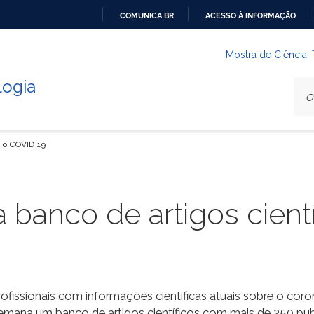
COMUNICA BR
ACESSO À INFORMAÇÃO
IR
PARA
Mostra de Ciência,
O
logia
CONTEÚDO
e o COVID 19
 banco de artigos cient
ofissionais com informações científicas atuais sobre o coro
emana um banco de artigos científicos com mais de 250 pu