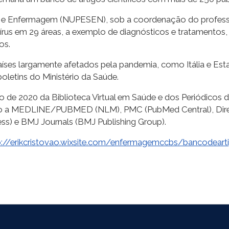
 e Enfermagem (NUPESEN), sob a coordenação do professor 
vírus em 29 áreas, a exemplo de diagnósticos e tratamentos, 
os.
ses largamente afetados pela pandemia, como Itália e Est
letins do Ministério da Saúde.
no de 2020 da Biblioteca Virtual em Saúde e dos Periódic
ando a MEDLINE/PUBMED (NLM), PMC (PubMed Central), Dire
ss) e BMJ Journals (BMJ Publishing Group).
p://erikcristovao.wixsite.com/enfermagemccbs/bancodeart