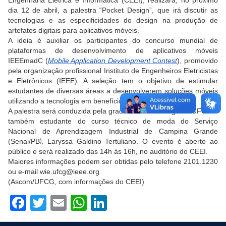
dia 12 de abril, a palestra “Pocket Design”, que irá discutir as
tecnologias e as especificidades do design na produção de
artefatos digitais para aplicativos móveis.
A ideia é auxiliar os participantes do concurso mundial de
plataformas de desenvolvimento de aplicativos móveis
IEEEmadC (
Mobile Application Development Contest
), promovido
pela organização profissional Instituto de Engenheiros Eletricistas
e Eletrônicos (IEEE). A seleção tem o objetivo de estimular
estudantes de diversas áreas a desenvolverem soluções móveis
utilizando a tecnologia em benefício da sociedade.
A palestra será conduzida pela
graduanda em Design da UFCG e
também estudante do curso técnico de moda do Serviço
Nacional de Aprendizagem Industrial de Campina Grande
(Senai/PB
),
Laryssa Galdino Tertuliano. O evento é aberto ao
público e será realizado das 14h às 16h, no auditório do CEEI.
Maiores informações podem ser obtidas pelo telefone
2101.1230
ou e-mail
wie.ufcg@ieee.org
.
(Ascom/UFCG, com informações do CEEI)
Facebook
Twitter
Email
WhatsApp
LinkedIn