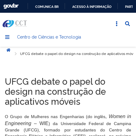
COMUNICA BR
ACESSO À INFORMAÇÃO
PARTI
IR
PARA
O
Centro de Ciências e Tecnologia
CONTEÚDO
Início
UFCG debate o papel do design na construção de aplicativos móve
UFCG debate o papel do
design na construção de
aplicativos móveis
,
Women in
O Grupo de Mulheres nas Engenharias (do inglês
Engineering
– WIE
) da Universidade Federal de Campina
Grande (UFCG), formado por estudantes do Centro de
Engenharia Elétrica e Informática (CEEI), realizará, no próximo