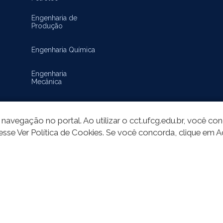
Engenharia de
Produção
Engenharia Química
Engenharia
Mecânica
Matemática
navegação no portal. Ao utilizar o cct.ufcg.edu.br, você c
esse Ver Política de Cookies. Se você concorda, clique em A
do deste site está publicado sob a licença
Creative Commons Atribuição-SemD