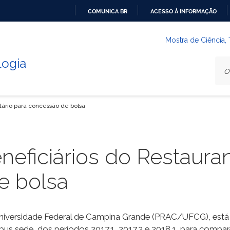
COMUNICA BR
ACESSO À INFORMAÇÃO
IR
PARA
Mostra de Ciência,
O
logia
CONTEÚDO
tário para concessão de bolsa
ficiários do Restaurant
e bolsa
 Universidade Federal de Campina Grande (PRAC/UFCG), está
pus sede, dos períodos 2017.1, 2017.2 e 2018.1, para compa