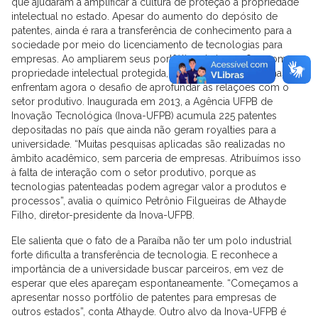
que ajudaram a amplificar a cultura de proteção à propriedade
intelectual no estado. Apesar do aumento do depósito de
patentes, ainda é rara a transferência de conhecimento para a
sociedade por meio do licenciamento de tecnologias para
empresas. Ao ampliarem seus portfólios de inovações com
propriedade intelectual protegida, as instituições paraibanas
enfrentam agora o desafio de aprofundar as relações com o
setor produtivo. Inaugurada em 2013, a Agência UFPB de
Inovação Tecnológica (Inova-UFPB) acumula 225 patentes
depositadas no país que ainda não geram royalties para a
universidade. “Muitas pesquisas aplicadas são realizadas no
âmbito acadêmico, sem parceria de empresas. Atribuímos isso
à falta de interação com o setor produtivo, porque as
tecnologias patenteadas podem agregar valor a produtos e
processos”, avalia o químico Petrônio Filgueiras de Athayde
Filho, diretor-presidente da Inova-UFPB.
Ele salienta que o fato de a Paraíba não ter um polo industrial
forte dificulta a transferência de tecnologia. E reconhece a
importância de a universidade buscar parceiros, em vez de
esperar que eles apareçam espontaneamente. “Começamos a
apresentar nosso portfólio de patentes para empresas de
outros estados”, conta Athayde. Outro alvo da Inova-UFPB é