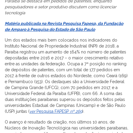
Paraíba se destaca em pedidos de patentes, enquanto
pesquisadores e setor produtivo discutem como licenciar
tecnologia
Matéria publicada na Revista Pesquisa Fapesp, da Fundação
de Amparo à Pesquisa do Estado de São Paulo
Um dos estados mais bem colocados nos indicadores do
Instituto Nacional de Propriedade Industrial (INPI) de 2018, a
Paraíba registrou um aumento de 164% no número de patentes
depositadas entre 2016 e 2017 – o maior crescimento relativo
entre as unidades da federação. Ocupa a 7ª posição no ranking
de depósitos de patentes, com um total de 177 pedidos em
2017, à frente de outros estados do Nordeste, como Ceará (169)
e Pernambuco (153). Os destaques são a Universidade Federal
de Campina Grande (UFCG), com 70 pedidos em 2017, e a
Universidade Federal da Paraíba (UFPB), com 66. A soma das
duas instituições paraibanas superou os depósitos feitos pelas
universidades Estadual de Campinas (Unicamp) e de São Paulo
(USP) juntas (
ver
Pesquisa FAPESP
nº 269
).
O avanço é resultado da criação, nos últimos 10 anos, de
Núcleos de Inovação Tecnológica nas universidades paraibanas,