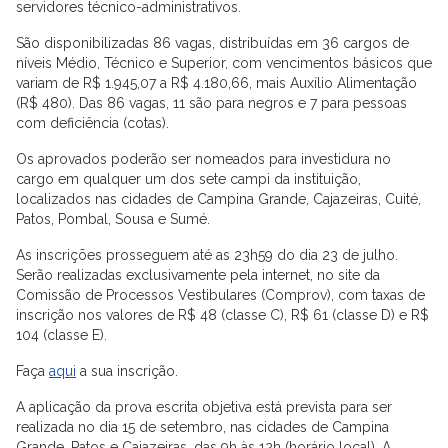
servidores técnico-administrativos.
São disponibilizadas 86 vagas, distribuídas em 36 cargos de
níveis Médio, Técnico e Superior, com vencimentos básicos que
variam de R$ 1.945,07 a R$ 4.180,66, mais Auxílio Alimentação
(R$ 480). Das 86 vagas, 11 são para negros e 7 para pessoas
com deficiência (cotas).
Os aprovados poderão ser nomeados para investidura no
cargo em qualquer um dos sete campi da instituição,
localizados nas cidades de Campina Grande, Cajazeiras, Cuité,
Patos, Pombal, Sousa e Sumé.
As inscrições prosseguem até as 23h59 do dia 23 de julho.
Serão realizadas exclusivamente pela internet, no site da
Comissão de Processos Vestibulares (Comprov), com taxas de
inscrição nos valores de R$ 48 (classe C), R$ 61 (classe D) e R$
104 (classe E).
Faça
aqui
a sua inscrição.
A aplicação da prova escrita objetiva está prevista para ser
realizada no dia 15 de setembro, nas cidades de Campina
Grande, Patos e Cajazeiras, das 9h às 12h (horário local). A