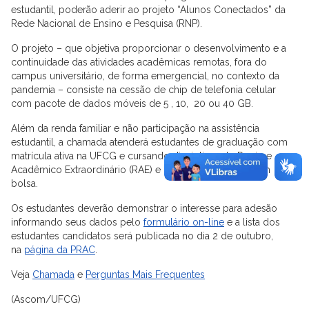
estudantil, poderão aderir ao projeto “Alunos Conectados” da
Rede Nacional de Ensino e Pesquisa (RNP).
O projeto – que objetiva proporcionar o desenvolvimento e a
continuidade das atividades acadêmicas remotas, fora do
campus universitário, de forma emergencial, no contexto da
pandemia – consiste na cessão de chip de telefonia celular
com pacote de dados móveis de 5 , 10, 20 ou 40 GB.
Além da renda familiar e não participação na assistência
estudantil, a chamada atenderá estudantes de graduação com
matrícula ativa na UFCG e cursando disciplinas do Regime
Acadêmico Extraordinário (RAE) e de Pós-graduação, sem
bolsa.
Os estudantes deverão demonstrar o interesse para adesão
informando seus dados pelo
formulário on-line
e a lista dos
estudantes candidatos será publicada no dia 2 de outubro,
na
página da PRAC
.
Veja
Chamada
e
Perguntas Mais Frequentes
(Ascom/UFCG)