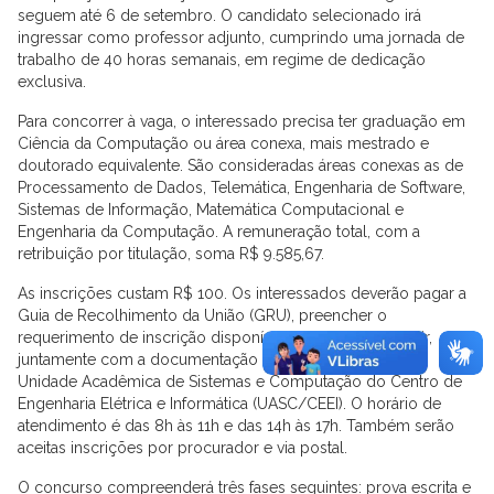
seguem até 6 de setembro. O candidato selecionado irá
ingressar como professor adjunto, cumprindo uma jornada de
trabalho de 40 horas semanais, em regime de dedicação
exclusiva.
Para concorrer à vaga, o interessado precisa ter graduação em
Ciência da Computação ou área conexa, mais mestrado e
doutorado equivalente. São consideradas áreas conexas as de
Processamento de Dados, Telemática, Engenharia de Software,
Sistemas de Informação, Matemática Computacional e
Engenharia da Computação. A remuneração total, com a
retribuição por titulação, soma R$ 9.585,67.
As inscrições custam R$ 100. Os interessados deverão pagar a
Guia de Recolhimento da União (GRU), preencher o
requerimento de inscrição disponível no edital e se dirigir,
juntamente com a documentação exigida, à Secretaria da
Unidade Acadêmica de Sistemas e Computação do Centro de
Engenharia Elétrica e Informática (UASC/CEEI). O horário de
atendimento é das 8h às 11h e das 14h às 17h. Também serão
aceitas inscrições por procurador e via postal.
O concurso compreenderá três fases seguintes: prova escrita e