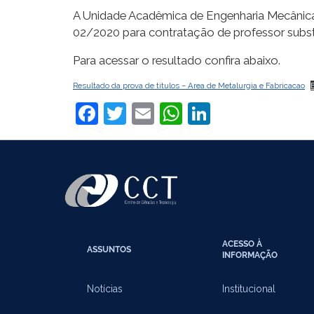
A Unidade Acadêmica de Engenharia Mecânica 
02/2020 para contratação de professor substi
Para acessar o resultado confira abaixo.
Resultado da prova de titulos – Area de Metalurgia e Fabricacao
Facebook
Twitter
Email
WhatsApp
LinkedIn
ACESSO À
ASSUNTOS
INFORMAÇÃO
Notícias
Institucional