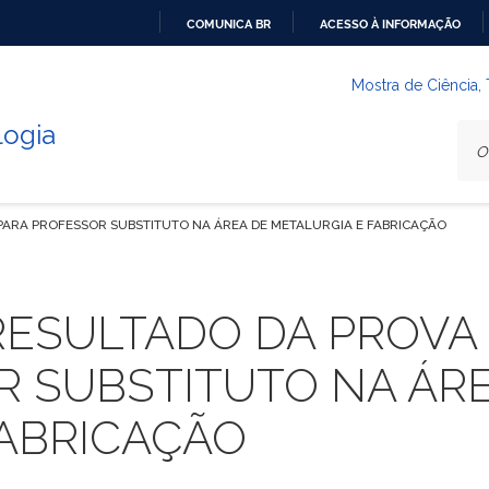
COMUNICA BR
ACESSO À INFORMAÇÃO
IR
PARA
Mostra de Ciência,
O
logia
CONTEÚDO
PARA PROFESSOR SUBSTITUTO NA ÁREA DE METALURGIA E FABRICAÇÃO
RESULTADO DA PROVA 
R SUBSTITUTO NA ÁR
FABRICAÇÃO