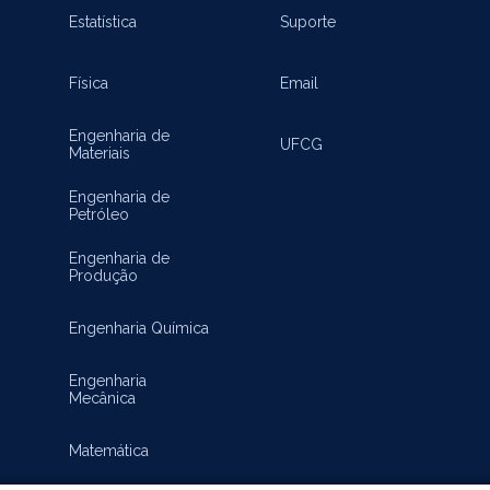
Estatística
Suporte
Física
Email
Engenharia de
UFCG
Materiais
Engenharia de
Petróleo
Engenharia de
Produção
Engenharia Química
Engenharia
Mecânica
Matemática