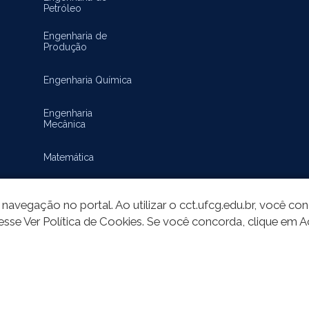
Petróleo
Engenharia de
Produção
Engenharia Química
Engenharia
Mecânica
Matemática
navegação no portal. Ao utilizar o cct.ufcg.edu.br, você c
esse Ver Política de Cookies. Se você concorda, clique em A
do deste site está publicado sob a licença
Creative Commons Atribuição-SemD