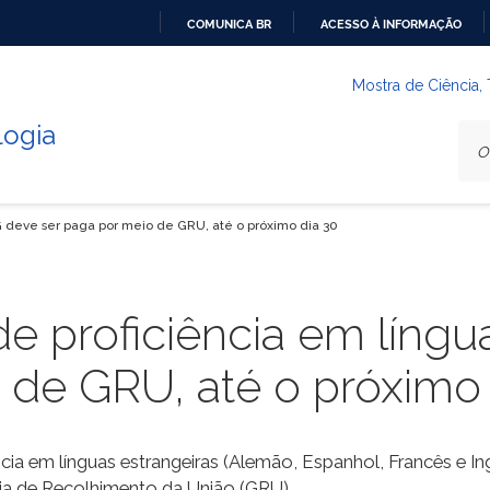
COMUNICA BR
ACESSO À INFORMAÇÃO
IR
PARA
Mostra de Ciência,
O
logia
CONTEÚDO
G deve ser paga por meio de GRU, até o próximo dia 30
de proficiência em lín
 de GRU, até o próximo 
ência em línguas estrangeiras (Alemão, Espanhol, Francês e I
ia de Recolhimento da União (GRU).