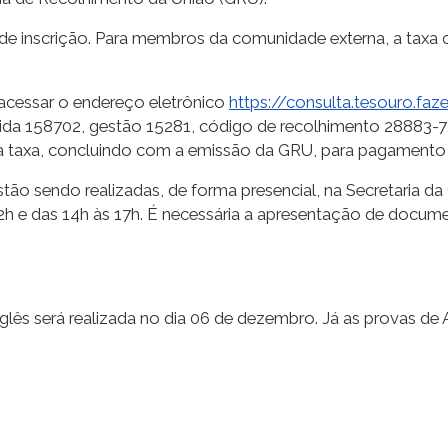
a de inscrição. Para membros da comunidade externa, a taxa 
acessar o endereço eletrônico
https://consulta.tesouro.faz
da 158702, gestão 15281, código de recolhimento 28883-7,
a taxa, concluindo com a emissão da GRU, para pagamento 
Estão sendo realizadas, de forma presencial, na Secretaria da
h e das 14h às 17h. É necessária a apresentação de docum
glês será realizada no dia 06 de dezembro. Já as provas de