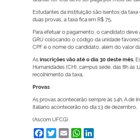
Estudantes da instituição são isentos da tax
duas provas, a taxa fica em R$ 75.
Para efetuar o pagamento, o candidato deve 
GRU colocando o código da unidade favoreci
CPF e o nome do candidato, além do valor d
As
inscrições vão até o dia 30 deste mês
. 
Humanidades (CH), campus sede, das 8h às 12
recolhimento da taxa.
Provas
As provas acontecerão sempre às 14h. A de In
Italiano acontecerão no dia 13 de dezembro.
(Ascom UFCG)
Facebook
Twitter
Email
WhatsApp
LinkedIn