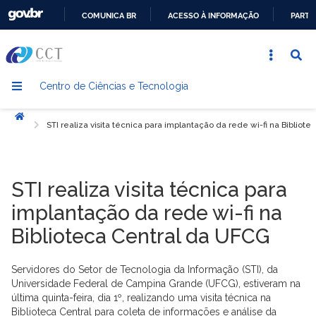
COMUNICA BR
ACESSO À INFORMAÇÃO
PARTI
IR
PARA
O
Centro de Ciências e Tecnologia
CONTEÚDO
Início
STI realiza visita técnica para implantação da rede wi-fi na Bibliot
STI realiza visita técnica para
implantação da rede wi-fi na
Biblioteca Central da UFCG
Servidores do Setor de Tecnologia da Informação (STI), da
Universidade Federal de Campina Grande (UFCG), estiveram na
última quinta-feira, dia 1º, realizando uma visita técnica na
Biblioteca Central para coleta de informações e análise da