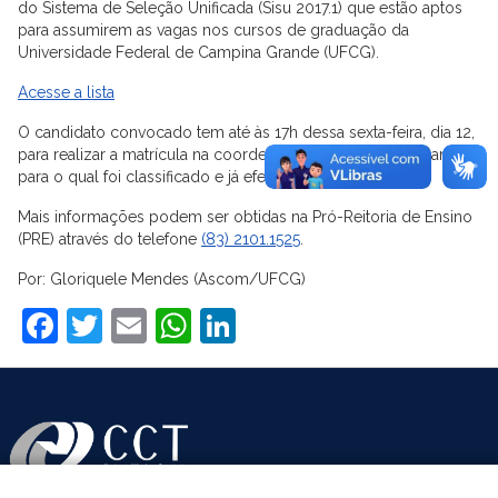
do Sistema de Seleção Unificada (Sisu 2017.1) que estão aptos
para assumirem as vagas nos cursos de graduação da
Universidade Federal de Campina Grande (UFCG).
Acesse a lista
O candidato convocado tem até às 17h dessa sexta-feira, dia 12,
para realizar a matrícula na coordenação do curso e do campus
para o qual foi classificado e já efetivou o cadastramento.
Mais informações podem ser obtidas na Pró-Reitoria de Ensino
(PRE) através do telefone
(83) 2101.1525
.
Por: Gloriquele Mendes (Ascom/UFCG)
Facebook
Twitter
Email
WhatsApp
LinkedIn