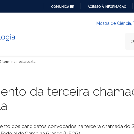
COMUNICA BR
ACESSO À INFORMAÇÃO
IR
PARA
Mostra de Ciência,
O
logia
CONTEÚDO
 termina nesta sexta
ento da terceira cham
ta
amento dos candidatos convocados na terceira chamada do S
 Federal de Campina Grande (UFCG).