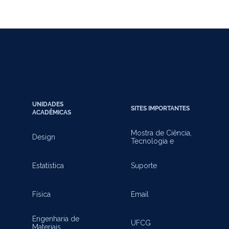
UNIDADES
SITES IMPORTANTES
ACADÊMICAS
Mostra de Ciência,
Design
Tecnologia e
Inovação
Estatística
Suporte
Física
Email
Engenharia de
UFCG
Materiais