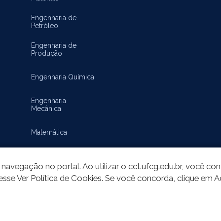
Engenharia de
Petróleo
Engenharia de
Produção
Engenharia Química
Engenharia
Mecânica
Matemática
navegação no portal. Ao utilizar o cct.ufcg.edu.br, você c
esse Ver Política de Cookies. Se você concorda, clique em A