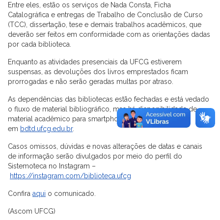
Entre eles, estão os serviços de Nada Consta, Ficha
Catalográfica e entregas de Trabalho de Conclusão de Curso
(TCC), dissertação, tese e demais trabalhos acadêmicos, que
deverão ser feitos em conformidade com as orientações dadas
por cada biblioteca.
Enquanto as atividades presenciais da UFCG estiverem
suspensas, as devoluções dos livros emprestados ficam
prorrogadas e não serão geradas multas por atraso.
As dependências das bibliotecas estão fechadas e está vedado
o fluxo de material bibliográfico, mas há disponibilidade de
material acadêmico para smartphone, desktop e tablet
em
bdtd.ufcg.edu.br
.
Casos omissos, dúvidas e novas alterações de datas e canais
de informação serão divulgados por meio do perfil do
Sistemoteca no Instagram –
https://instagram.com/biblioteca.ufcg
Confira
aqui
o comunicado.
(Ascom UFCG)