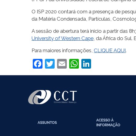
O ISP 2020 contará com a presença de pesquisa
da Matéria Condensada, Partículas, Cosmolog
A sessão de abertura terá inicio a partir das 
University of Western Cape
, da África do Sul
Para maiores informações,
CLIQUE AQUI
.
Facebook
Twitter
Email
WhatsApp
LinkedIn
ACESSO À
ASSUNTOS
INFORMAÇÃO