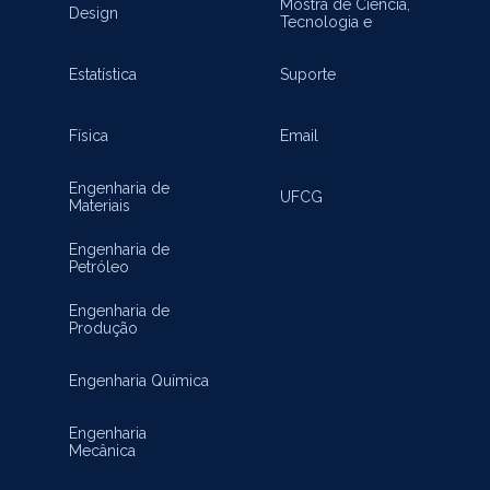
Mostra de Ciência,
Design
Tecnologia e
Inovação
Estatística
Suporte
Física
Email
Engenharia de
UFCG
Materiais
Engenharia de
Petróleo
Engenharia de
Produção
Engenharia Química
Engenharia
Mecânica