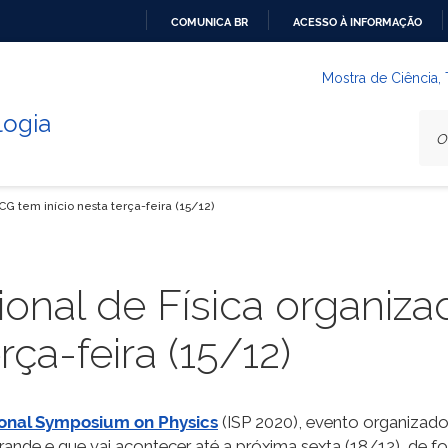
COMUNICA BR
ACESSO À INFORMAÇÃO
IR
PARA
Mostra de Ciência,
O
logia
CONTEÚDO
G tem início nesta terça-feira (15/12)
ional de Física organiz
rça-feira (15/12)
ional Symposium on Physics
(ISP 2020), evento organizad
nde e que vai acontecer até a próxima sexta (18/12), de for