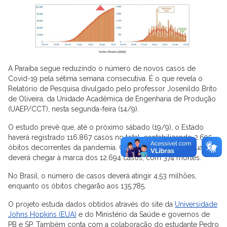
A Paraíba segue reduzindo o número de novos casos de
Covid-19 pela sétima semana consecutiva. É o que revela o
Relatório de Pesquisa divulgado pelo professor Josenildo Brito
de Oliveira, da Unidade Acadêmica de Engenharia de Produção
(UAEP/CCT), nesta segunda-feira (14/9).
O estudo prevê que, até o próximo sábado (19/9), o Estado
haverá registrado 116.867 casos no total, contabilizando 2.695
óbitos decorrentes da pandemia. Campina Grande, por sua vez,
deverá chegar à marca dos 12.694 casos, com 374 mortes.
No Brasil, o número de casos deverá atingir 4,53 milhões,
enquanto os óbitos chegarão aos 135.785.
O projeto estuda dados obtidos através do site da
Universidade
Johns Hopkins (EUA)
e do Ministério da Saúde e governos de
PB e SP. Também conta com a colaboração do estudante Pedro