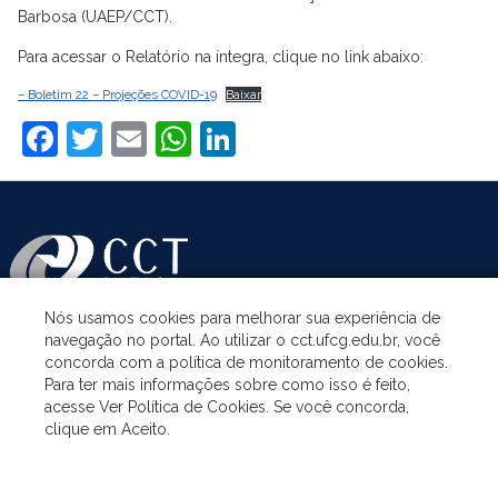
Barbosa (UAEP/CCT).
Para acessar o Relatório na íntegra, clique no link abaixo:
– Boletim 22 – Projeções COVID-19
Baixar
Facebook
Twitter
Email
WhatsApp
LinkedIn
Nós usamos cookies para melhorar sua experiência de
navegação no portal. Ao utilizar o cct.ufcg.edu.br, você
ASSUNTOS
concorda com a política de monitoramento de cookies.
Para ter mais informações sobre como isso é feito,
acesse Ver Política de Cookies. Se você concorda,
ACESSO À INFORMAÇÃO
clique em Aceito.
UNIDADES ACADÊMICAS