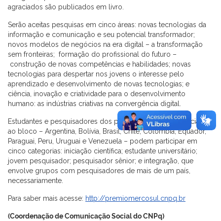
agraciados são publicados em livro.
Serão aceitas pesquisas em cinco áreas: novas tecnologias da
informação e comunicação e seu potencial transformador;
novos modelos de negócios na era digital – a transformação
sem fronteiras; formação do profissional do futuro –
construção de novas competências e habilidades; novas
tecnologias para despertar nos jovens o interesse pelo
aprendizado e desenvolvimento de novas tecnologias; e
ciência, inovação e criatividade para o desenvolvimento
humano: as indústrias criativas na convergência digital.
Estudantes e pesquisadores dos países membros e associados
ao bloco – Argentina, Bolívia, Brasil, Chile, Colômbia, Equador,
Paraguai, Peru, Uruguai e Venezuela – podem participar em
cinco categorias: iniciação científica; estudante universitário;
jovem pesquisador; pesquisador sênior; e integração, que
envolve grupos com pesquisadores de mais de um país,
necessariamente.
Para saber mais acesse:
http://premiomercosul.cnpq.br
(Coordenação de Comunicação Social do CNPq)